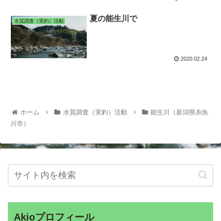
夏の能生川で
水質調査（実釣）活動
2020.02.24
ホーム
水質調査（実釣）活動
能生川（新潟県糸魚
川市）
Akioプロフィール