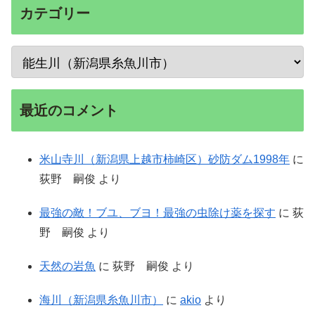
カテゴリー
最近のコメント
米山寺川（新潟県上越市柿崎区）砂防ダム1998年
に
荻野 嗣俊
より
最強の敵！ブユ、ブヨ！最強の虫除け薬を探す
に
荻
野 嗣俊
より
天然の岩魚
に
荻野 嗣俊
より
海川（新潟県糸魚川市）
に
akio
より