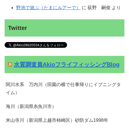
野池で遊ぶ（たまにルアーで）
に
荻野 嗣俊
より
Twitter
水質調査員AkioフライフィッシングBlog
関川水系 万内川（田園の横で仕事帰りにイブニングタ
イム）
海川（新潟県糸魚川市）
米山寺川（新潟県上越市柿崎区）砂防ダム1998年