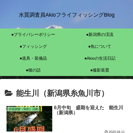
水質調査員AkioフライフィッシングBlog
●プライバシーポリシー
●新潟県の渓流
●フィッシング
●魚について
●道具・装備品
●Akioの生活日記
●猫の話
●撮影装置
能生川（新潟県糸魚川市）
6月中旬 盛期を迎えた 能生川
水質調査（実釣）活動
（新潟県）
2020.04.11